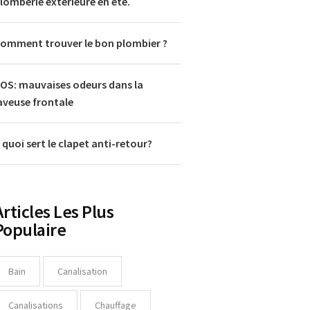
lomberie extérieure en été.
omment trouver le bon plombier ?
OS: mauvaises odeurs dans la
aveuse frontale
 quoi sert le clapet anti-retour?
Articles Les Plus
Populaire
Bain
Canalisation
Canalisations
Chauffage