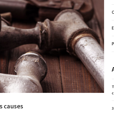
C
E
P
T
c
es causes
3