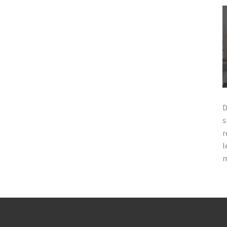
D
s
r
l
m