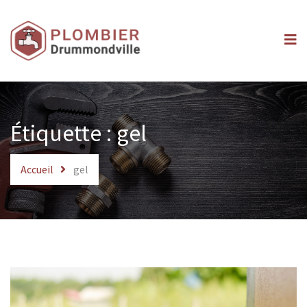
Accueil
Service
À propos
Blogue
Étiquette :
gel
Urgence
Accueil
gel
Contact