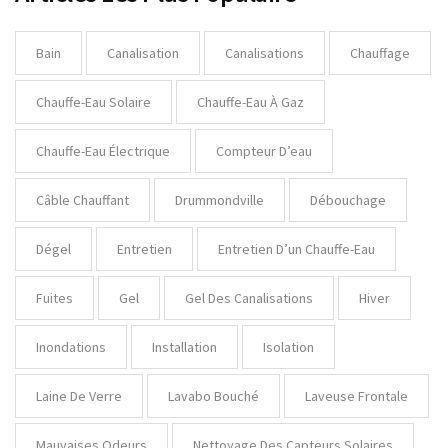
Bain
Canalisation
Canalisations
Chauffage
Chauffe-Eau Solaire
Chauffe-Eau À Gaz
Chauffe-Eau Électrique
Compteur D’eau
Câble Chauffant
Drummondville
Débouchage
Dégel
Entretien
Entretien D’un Chauffe-Eau
Fuites
Gel
Gel Des Canalisations
Hiver
Inondations
Installation
Isolation
Laine De Verre
Lavabo Bouché
Laveuse Frontale
Mauvaises Odeurs
Nettoyage Des Capteurs Solaires